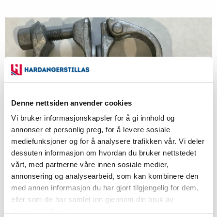
Denne nettsiden anvender cookies
Kopling Vridbar Ø48mm
Vi bruker informasjonskapsler for å gi innhold og
annonser et personlig preg, for å levere sosiale
Vekt kg / Volum
mediefunksjoner og for å analysere trafikken vår. Vi deler
Art.nr:
dessuten informasjon om hvordan du bruker nettstedet
vårt, med partnerne våre innen sosiale medier,
131
annonsering og analysearbeid, som kan kombinere den
med annen informasjon du har gjort tilgjengelig for dem,
eller som de har samlet inn gjennom din bruk av
Eks. mva
tjenestene deres.