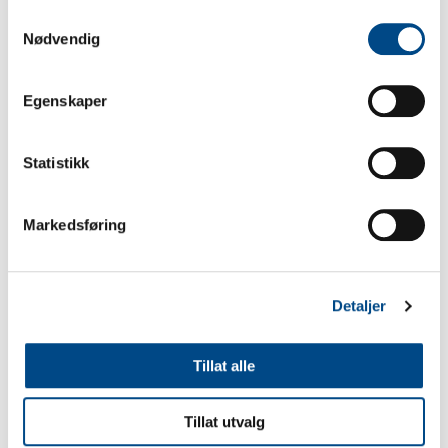
Samtykkevalg
Se produkt
Nødvendig
Egenskaper
Statistikk
Markedsføring
Detaljer
Distansekopling 0,18m
Vekt 2kg / Volum
Tillat alle
Art.nr:
Tillat utvalg
299