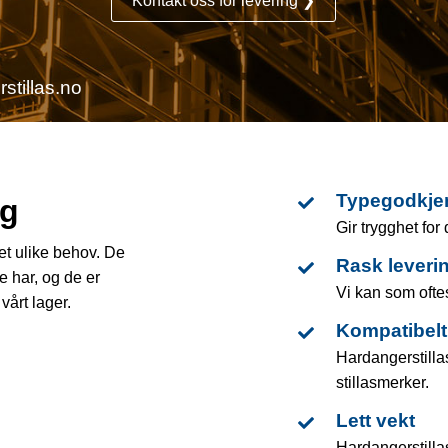
Kontakt oss for levering ❯
stillas.no
Typegodkje
ig
Gir trygghet for
et ulike behov. De
Rask leveri
 har, og de er
Vi kan som ofte
vårt lager.
Kompatibelt
Hardangerstill
stillasmerker.
Lett vekt
Hardangerstillas