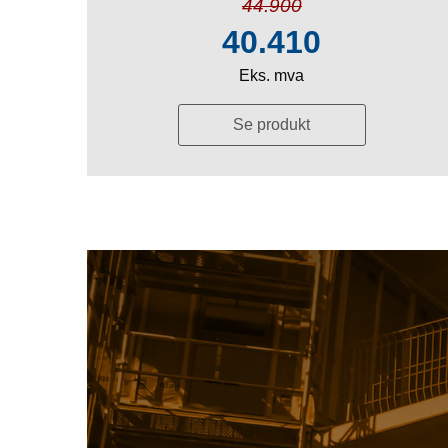
44.900
40.410
Eks. mva
Se produkt