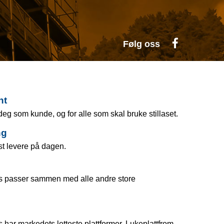
Følg oss
nt
 deg som kunde, og for alle som skal bruke stillaset.
ng
st levere på dagen.
as passer sammen med alle andre store
 har markedets letteste plattformer. Lukeplattfrom