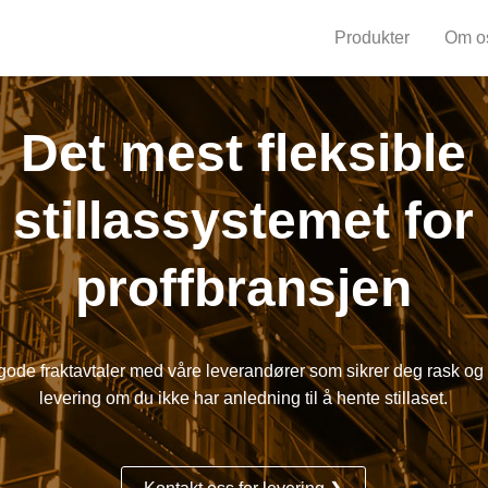
Produkter
Om o
Det mest fleksible
stillassystemet for
proffbransjen
 gode fraktavtaler med våre leverandører som sikrer deg rask og 
levering om du ikke har anledning til å hente stillaset.