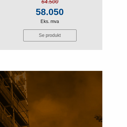
64.500
58.050
Eks. mva
Se produkt