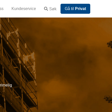
ss
Kundeservice
Gå til
Privat
Søk
rimelig