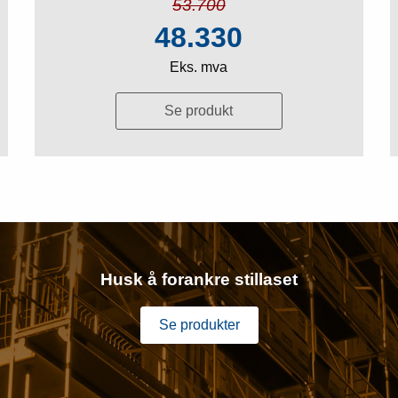
53.700
48.330
Eks. mva
Se produkt
Husk å forankre stillaset
Se produkter