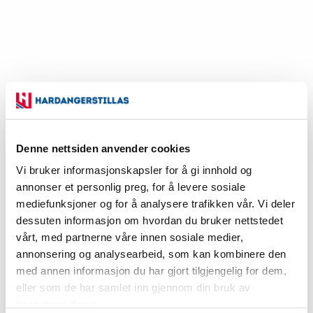
Denne nettsiden anvender cookies
Stål plattform 0,33 m Opti-Line
Vi bruker informasjonskapsler for å gi innhold og
Forsinket
annonser et personlig preg, for å levere sosiale
mediefunksjoner og for å analysere trafikken vår. Vi deler
Vekt 18.8kg / Volum
dessuten informasjon om hvordan du bruker nettstedet
Art.nr:
vårt, med partnerne våre innen sosiale medier,
annonsering og analysearbeid, som kan kombinere den
1.190
med annen informasjon du har gjort tilgjengelig for dem,
eller som de har samlet inn gjennom din bruk av
Eks. mva
tjenestene deres.