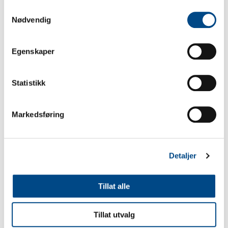
Samtykkevalg
Se produkt
Nødvendig
Egenskaper
Statistikk
Markedsføring
Detaljer
Diagonal 3,6m
Vekt 8.3kg / Volum
Tillat alle
Art.nr:
Tillat utvalg
924