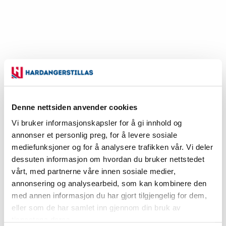
Denne nettsiden anvender cookies
Diagonal 3,6m
Vi bruker informasjonskapsler for å gi innhold og
annonser et personlig preg, for å levere sosiale
Vekt 8.3kg / Volum
mediefunksjoner og for å analysere trafikken vår. Vi deler
Art.nr:
dessuten informasjon om hvordan du bruker nettstedet
vårt, med partnerne våre innen sosiale medier,
924
annonsering og analysearbeid, som kan kombinere den
med annen informasjon du har gjort tilgjengelig for dem,
eller som de har samlet inn gjennom din bruk av
Eks. mva
tjenestene deres.