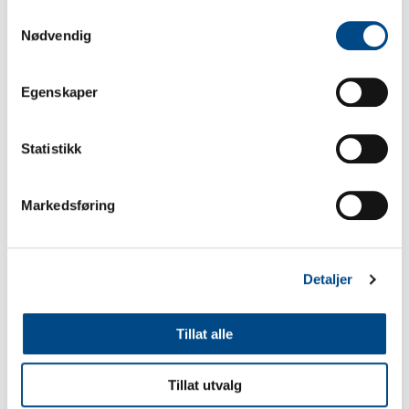
Samtykkevalg
Se produkt
Nødvendig
Egenskaper
Statistikk
Markedsføring
Detaljer
Ende fotlist 0,73m
Vekt 1.5kg / Volum
Tillat alle
Art.nr:
Tillat utvalg
330