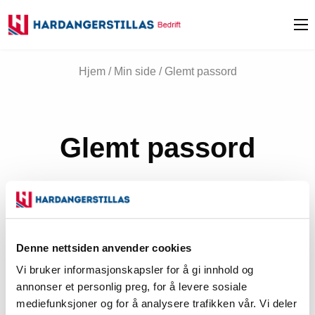
Hjem
/
Min side
/ Glemt passord
Glemt passord
Glemt passordet ditt? Vennligst skriv inn brukernavnet
eller e-postadressen. Du vil motta en lenke via e-post for
å generere et nytt passord.
Denne nettsiden anvender cookies
Påkrevd
Brukernavn eller e-post
*
Vi bruker informasjonskapsler for å gi innhold og
annonser et personlig preg, for å levere sosiale
mediefunksjoner og for å analysere trafikken vår. Vi deler