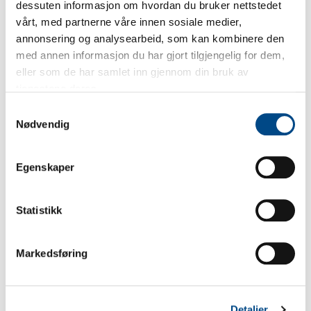
Tilbakestill passord
dessuten informasjon om hvordan du bruker nettstedet
vårt, med partnerne våre innen sosiale medier,
annonsering og analysearbeid, som kan kombinere den
med annen informasjon du har gjort tilgjengelig for dem,
eller som de har samlet inn gjennom din bruk av
tjenestene deres.
Samtykkevalg
Nødvendig
Egenskaper
Statistikk
Markedsføring
Detaljer