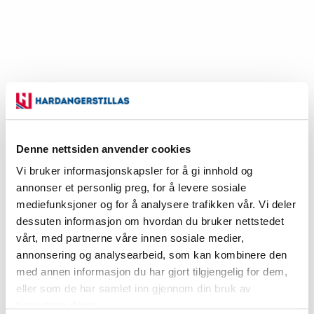
Denne nettsiden anvender cookies
Diagonal 3,6m
Vi bruker informasjonskapsler for å gi innhold og
annonser et personlig preg, for å levere sosiale
Vekt 8.3kg / Volum
mediefunksjoner og for å analysere trafikken vår. Vi deler
Art.nr:
dessuten informasjon om hvordan du bruker nettstedet
vårt, med partnerne våre innen sosiale medier,
924
annonsering og analysearbeid, som kan kombinere den
med annen informasjon du har gjort tilgjengelig for dem,
eller som de har samlet inn gjennom din bruk av
Eks. mva
tjenestene deres.