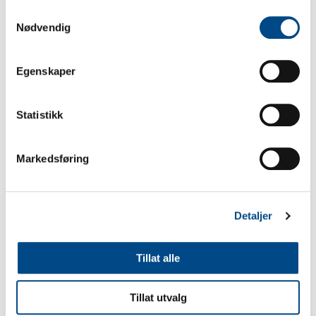
Samtykkevalg
Se produkt
Nødvendig
Egenskaper
Statistikk
Markedsføring
Detaljer
Rekkverk 3,07m
Vekt 5.8kg / Volum
Tillat alle
Art.nr:
Tillat utvalg
1.134